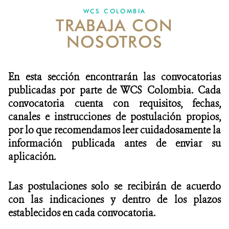
WCS COLOMBIA
TRABAJA CON
NOTICIAS
NOSOTROS
WCS VISUAL
PUBLICACIONES
En esta sección encontrarán las convocatorias
publicadas por parte de WCS Colombia. Cada
ALIADOS Y ALIANZAS
convocatoria cuenta con requisitos, fechas,
canales e instrucciones de postulación propios,
COBERTURA EN MEDIOS DE COMUNICACIÓN
por lo que recomendamos leer cuidadosamente la
INFORME ANUAL WCS
información publicada antes de enviar su
aplicación.
MECANISMO DE ATENCIÓN DE QUEJAS Y RECLAMOS
Las postulaciones solo se recibirán de acuerdo
DONA
con las indicaciones y dentro de los plazos
establecidos en cada convocatoria.