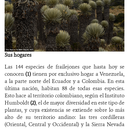
NOTICIAS
WCS VISUAL
PUBLICACIONES
ALIADOS Y ALIANZAS
Sus hogares
COBERTURA EN MEDIOS DE COMUNICACIÓN
Las 144 especies de frailejones que hasta hoy se
conocen
(
1
)
tienen por exclusivo hogar a Venezuela,
INFORME ANUAL WCS
a la parte norte del Ecuador y a Colombia. En esta
última nación, habitan 88 de todas esas especies.
MECANISMO DE ATENCIÓN DE QUEJAS Y RECLAMOS
Esto hace al territorio colombiano, según el Instituto
Humboldt
(
2
)
, el de mayor diversidad en este tipo de
DONA
plantas, y cuya existencia se extiende sobre lo más
alto de su territorio andino: las tres cordilleras
(Oriental, Central y Occidental) y la Sierra Nevada