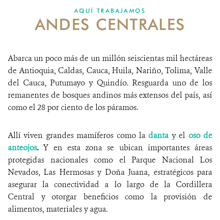
AQUÍ TRABAJAMOS
ANDES CENTRALES
NOTICIAS
WCS VISUAL
Abarca un poco más de un millón seiscientas mil hectáreas
PUBLICACIONES
de Antioquia, Caldas, Cauca, Huila, Nariño, Tolima, Valle
del Cauca, Putumayo y Quindío. Resguarda uno de los
ALIADOS Y ALIANZAS
remanentes de bosques andinos más extensos del país, así
como el 28 por ciento de los páramos.
COBERTURA EN MEDIOS DE COMUNICACIÓN
INFORME ANUAL WCS
Allí viven grandes mamíferos como la
danta
y el
oso de
anteojos
.
Y en esta zona se ubican importantes áreas
MECANISMO DE ATENCIÓN DE QUEJAS Y RECLAMOS
protegidas nacionales como el Parque Nacional Los
Nevados, Las Hermosas y Doña Juana, estratégicos para
asegurar la conectividad a lo largo de la Cordillera
DONA
Central y otorgar beneficios como la provisión de
alimentos, materiales y agua.