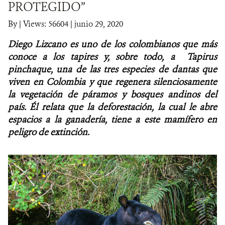
PROTEGIDO”
NOTICIAS
By
|
Views: 56604
| junio 29, 2020
Diego Lizcano es uno de los colombianos que más
WCS VISUAL
conoce a los tapires y, sobre todo, a Tapirus
PUBLICACIONES
pinchaque, una de las tres especies de dantas que
viven en Colombia y que regenera silenciosamente
ALIADOS Y ALIANZAS
la vegetación de páramos y bosques andinos del
país. Él relata que la deforestación, la cual le abre
COBERTURA EN MEDIOS DE COMUNICACIÓN
espacios a la ganadería, tiene a este mamífero en
peligro de extinción.
INFORME ANUAL WCS
MECANISMO DE ATENCIÓN DE QUEJAS Y RECLAMOS
DONA