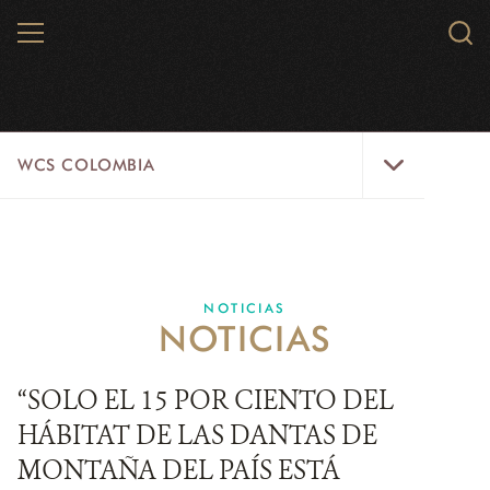
Skip
MENU
Sear
to
WCS.
main
WCS
content
WCS
WCS COLOMBIA
Colombia
Menu
INICIO
WCS COLOMBIA
NOTICIAS
NOTICIAS
EJES ESTRATÉGICOS
AQUÍ TRABAJAMOS
“SOLO EL 15 POR CIENTO DEL
HÁBITAT DE LAS DANTAS DE
LÍNEAS DE ACCIÓN
MONTAÑA DEL PAÍS ESTÁ
MICROSITIOS