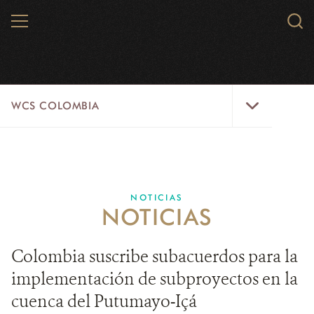
Skip
MENU
Sear
to
WCS.
main
WCS
content
WCS
WCS COLOMBIA
Colombia
Menu
INICIO
WCS COLOMBIA
NOTICIAS
NOTICIAS
EJES ESTRATÉGICOS
AQUÍ TRABAJAMOS
Colombia suscribe subacuerdos para la
implementación de subproyectos en la
LÍNEAS DE ACCIÓN
cuenca del Putumayo-Içá
MICROSITIOS