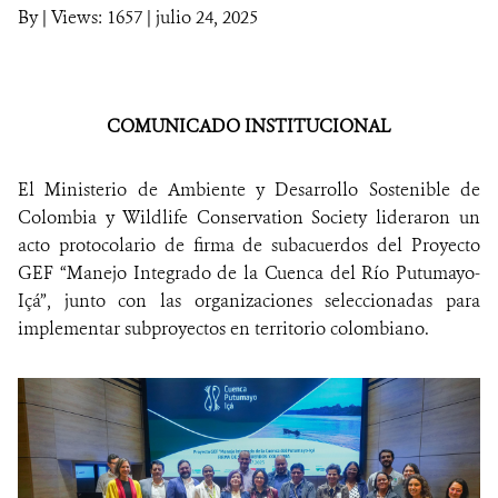
By
|
Views: 1657
| julio 24, 2025
NOTICIAS
WCS VISUAL
COMUNICADO INSTITUCIONAL
PUBLICACIONES
El Ministerio de Ambiente y Desarrollo Sostenible de
ALIADOS Y ALIANZAS
Colombia y Wildlife Conservation Society lideraron un
acto protocolario de firma de subacuerdos del Proyecto
COBERTURA EN MEDIOS DE COMUNICACIÓN
GEF “Manejo Integrado de la Cuenca del Río Putumayo-
Içá”, junto con las organizaciones seleccionadas para
INFORME ANUAL WCS
implementar subproyectos en territorio colombiano.
MECANISMO DE ATENCIÓN DE QUEJAS Y RECLAMOS
DONA