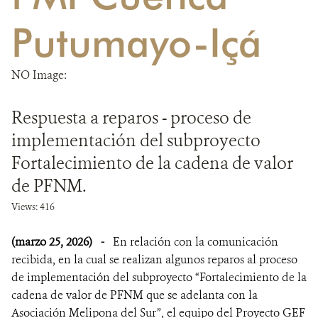
Putumayo-Içá
NOTICIAS
WCS VISUAL
NO Image:
PUBLICACIONES
Respuesta a reparos - proceso de
ALIADOS Y ALIANZAS
implementación del subproyecto
Fortalecimiento de la cadena de valor
COBERTURA EN MEDIOS DE COMUNICACIÓN
de PFNM.
INFORME ANUAL WCS
Views: 416
MECANISMO DE ATENCIÓN DE QUEJAS Y RECLAMOS
(marzo 25, 2026)
-
En relación con la comunicación
recibida, en la cual se realizan algunos reparos al proceso
DONA
de implementación del subproyecto “Fortalecimiento de la
cadena de valor de PFNM que se adelanta con la
Asociación Melipona del Sur”, el equipo del Proyecto GEF