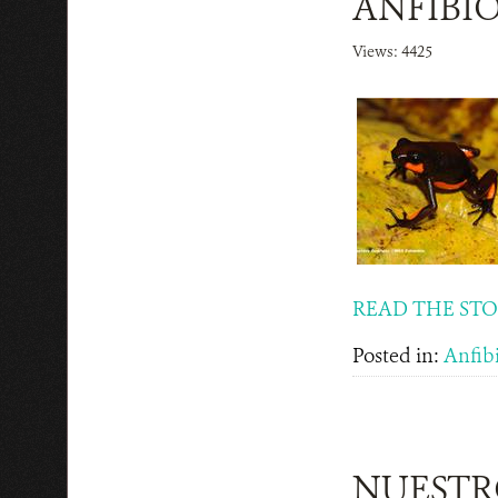
ANFIBI
Views: 4425
READ THE ST
Posted in:
Anfib
NUESTR