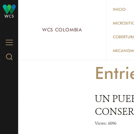
Skip
INICIO
to
WCS
main
MICROSITI
WCS COLOMBIA
content
COBERTUR
MENU
MECANISMO
Search
WCS.org
Entri
UN PUE
CONSER
Views: 6096