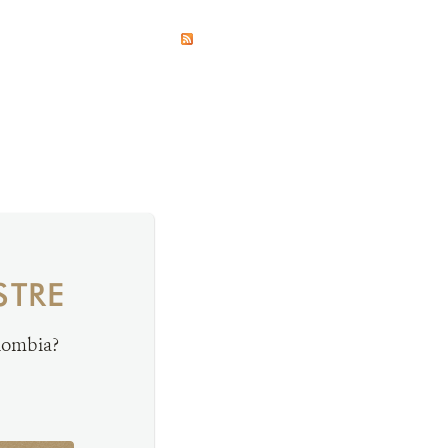
STRE
olombia?