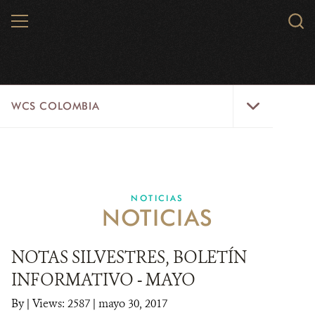
Skip
MENU
Sear
to
WCS.
main
WCS
content
WCS
WCS COLOMBIA
Colombia
Menu
INICIO
WCS COLOMBIA
NOTICIAS
NOTICIAS
EJES ESTRATÉGICOS
AQUÍ TRABAJAMOS
NOTAS SILVESTRES, BOLETÍN
INFORMATIVO - MAYO
LÍNEAS DE ACCIÓN
By
|
Views: 2587
| mayo 30, 2017
MICROSITIOS