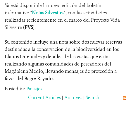
Ya está disponible la nueva edición del boletín
informativo "
Notas Silvestres
NOTICIAS
", con las actividades
realizadas recientemente en el marco del Proyecto Vida
WCS VISUAL
Silvestre (
PVS
).
PUBLICACIONES
Su contenido incluye una nota sobre dos nuevas reservas
destinadas a la conservación de la biodiversidad en los
ALIADOS Y ALIANZAS
Llanos Orientales y detalles de las visitas que están
realizando algunas comunidades de pescadores del
COBERTURA EN MEDIOS DE COMUNICACIÓN
Magdalena Medio, llevando mensajes de protección a
favor del Bagre Rayado.
INFORME ANUAL WCS
Posted in:
Paisajes
MECANISMO DE ATENCIÓN DE QUEJAS Y RECLAMOS
Current Articles
|
Archives
|
Search
DONA