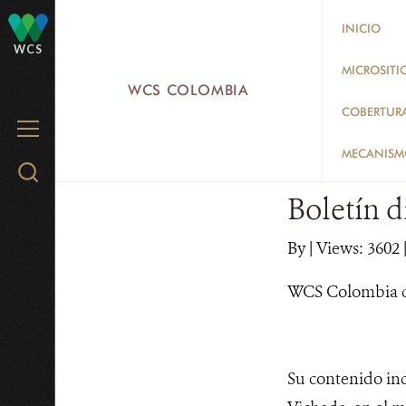
Skip
INICIO
to
WCS
main
MICROSITI
WCS COLOMBIA
content
COBERTUR
MENU
MECANISMO
Search
WCS.org
Boletín d
By
|
Views: 3602
WCS Colombia co
Su contenido inc