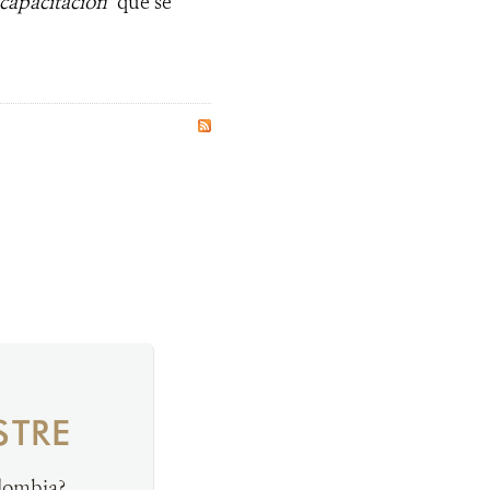
capacitación"
que se
STRE
olombia?