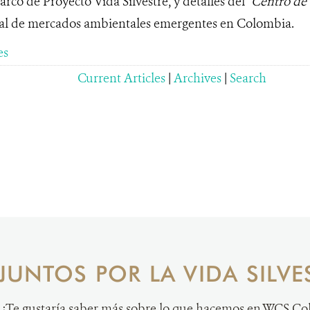
arco de Proyecto Vida Silvestre, y detalles del
"Centro de 
rtal de mercados ambientales emergentes en Colombia.
es
Current Articles
|
Archives
|
Search
JUNTOS POR LA VIDA SILVE
¿Te gustaría saber más sobre lo que hacemos en WCS C