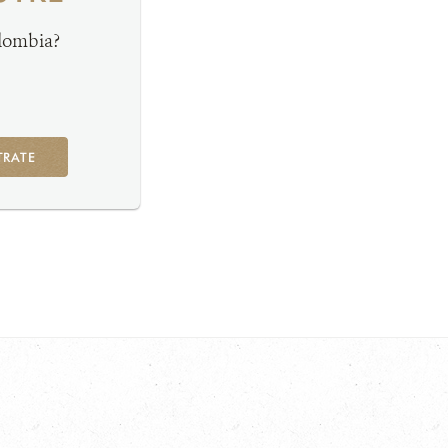
olombia?
TRATE
G