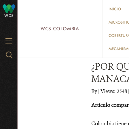
Skip
INICIO
to
WCS
main
MICROSITI
WCS COLOMBIA
content
COBERTUR
MENU
MECANISMO
Search
WCS.org
¿POR Q
MANACA
By
|
Views: 2548
|
Artículo compar
Colombia tiene u