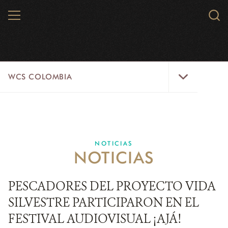
Skip
MENU
Sear
to
WCS.
main
WCS
content
WCS
WCS COLOMBIA
Colombia
Menu
INICIO
WCS COLOMBIA
NOTICIAS
NOTICIAS
EJES ESTRATÉGICOS
AQUÍ TRABAJAMOS
PESCADORES DEL PROYECTO VIDA
SILVESTRE PARTICIPARON EN EL
LÍNEAS DE ACCIÓN
FESTIVAL AUDIOVISUAL ¡AJÁ!
MICROSITIOS