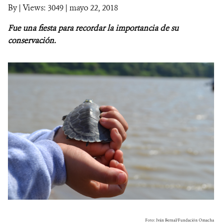
By
|
Views: 3049
| mayo 22, 2018
NOTICIAS
Fue una fiesta para recordar la importancia de su
conservación.
WCS VISUAL
PUBLICACIONES
ALIADOS Y ALIANZAS
COBERTURA EN MEDIOS DE COMUNICACIÓN
INFORME ANUAL WCS
MECANISMO DE ATENCIÓN DE QUEJAS Y RECLAMOS
DONA
Foto: Iván Bernal/Fundación Omacha