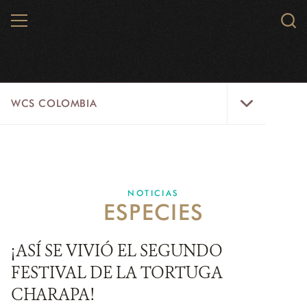
Skip
MENU
Sear
to
WCS.
main
WCS
content
WCS
WCS COLOMBIA
Colombia
Menu
INICIO
WCS COLOMBIA
NOTICIAS
ESPECIES
EJES ESTRATÉGICOS
AQUÍ TRABAJAMOS
¡ASÍ SE VIVIÓ EL SEGUNDO
FESTIVAL DE LA TORTUGA
LÍNEAS DE ACCIÓN
CHARAPA!
MICROSITIOS