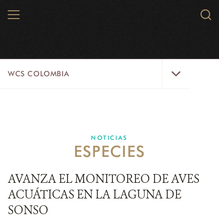
Skip
MENU
Sear
to
WCS.
main
WCS
content
WCS
WCS COLOMBIA
Colombia
Menu
INICIO
WCS COLOMBIA
NOTICIAS
ESPECIES
EJES ESTRATÉGICOS
AQUÍ TRABAJAMOS
AVANZA EL MONITOREO DE AVES
ACUÁTICAS EN LA LAGUNA DE
LÍNEAS DE ACCIÓN
SONSO
MICROSITIOS