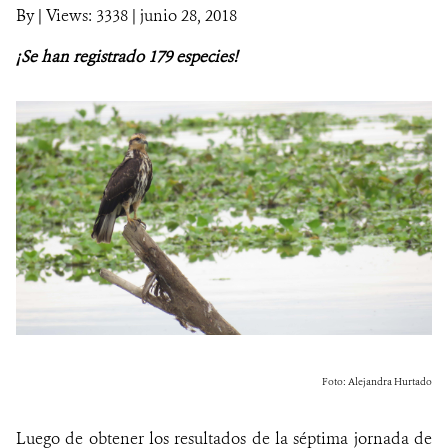
By
|
Views: 3338
| junio 28, 2018
NOTICIAS
¡Se han registrado 179 especies!
WCS VISUAL
PUBLICACIONES
ALIADOS Y ALIANZAS
COBERTURA EN MEDIOS DE COMUNICACIÓN
INFORME ANUAL WCS
MECANISMO DE ATENCIÓN DE QUEJAS Y RECLAMOS
DONA
Foto: Alejandra Hurtado
Luego de obtener los resultados de la séptima jornada de