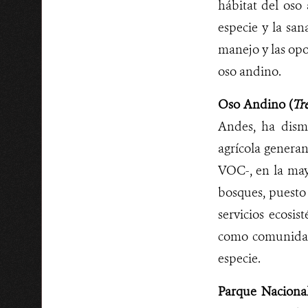
hábitat del os
especie y la san
manejo y las opo
oso andino.
Oso Andino (
Tr
Andes, ha dismi
agrícola genera
VOC-, en la may
bosques, puesto
servicios ecosi
como comunidad
especie.
Parque Naciona