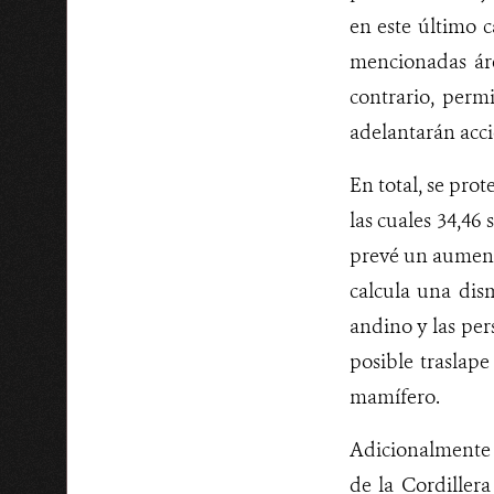
en este último c
mencionadas áre
contrario, perm
adelantarán acci
En total, se pro
las cuales 34,46
prevé un aument
calcula una dis
andino y las per
posible traslape
mamífero.
Adicionalmente c
de la Cordiller