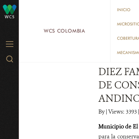
Skip
INICIO
to
WCS
main
MICROSITI
WCS COLOMBIA
content
COBERTUR
MENU
MECANISMO
Search
WCS.org
DIEZ F
DE CON
ANDIN
By
|
Views: 3393
|
Municipio de El 
para la conserv