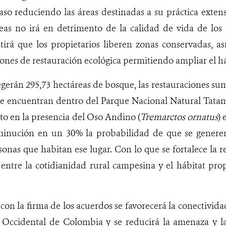
aso reduciendo las áreas destinadas a su práctica extens
as no irá en detrimento de la calidad de vida de los 
itirá que los propietarios liberen zonas conservadas, 
ones de restauración ecológica permitiendo ampliar el h
tegerán 295,73 hectáreas de bosque, las restauraciones su
 se encuentran dentro del Parque Nacional Natural Tatam
o en la presencia del Oso Andino (
Tremarctos ornatus
)
minución en un 30% la probabilidad de que se generen 
sonas que habitan ese lugar. Con lo que se fortalece la 
 entre la cotidianidad rural campesina y el hábitat pr
on la firma de los acuerdos se favorecerá la conectivida
a Occidental de Colombia y se reducirá la amenaza y la