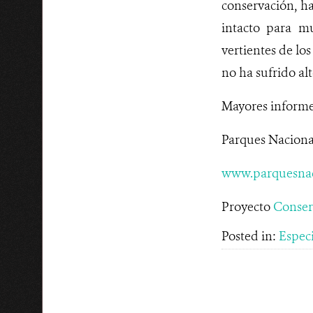
conservación, ha
intacto para m
vertientes de lo
no ha sufrido a
Mayores informe
Parques Nacional
www.parquesnac
Proyecto
Conser
Posted in:
Espec