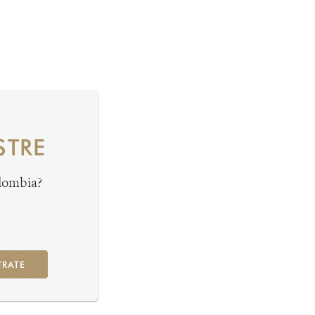
STRE
olombia?
TRATE