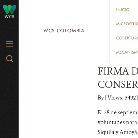
Skip
INICIO
to
WCS
main
MICROSITI
WCS COLOMBIA
content
COBERTUR
MENU
MECANISMO
Search
WCS.org
FIRMA 
CONSER
By
|
Views: 3492
El 28 de septiem
voluntades para l
Siquila y Amoyá,