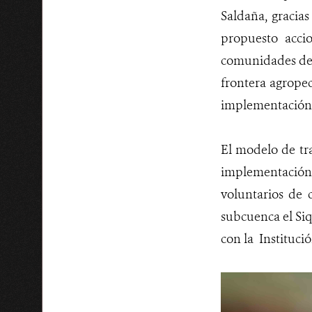
Saldaña, gracia
propuesto acci
comunidades de 
frontera agrope
implementación 
El modelo de tra
implementación d
voluntarios de
subcuenca el Siq
con la Instituci