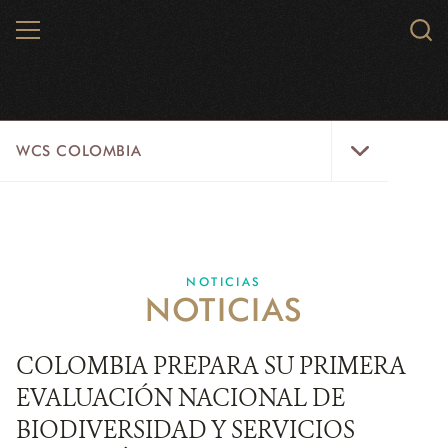
Skip
MENU
Sear
to
WCS.
main
WCS
content
WCS
WCS COLOMBIA
Colombia
Menu
INICIO
WCS COLOMBIA
NOTICIAS
NOTICIAS
EJES ESTRATÉGICOS
AQUÍ TRABAJAMOS
COLOMBIA PREPARA SU PRIMERA
EVALUACIÓN NACIONAL DE
LÍNEAS DE ACCIÓN
BIODIVERSIDAD Y SERVICIOS
MICROSITIOS