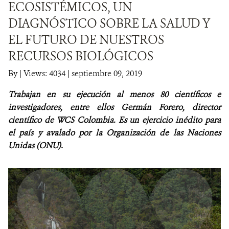
ECOSISTÉMICOS, UN
DIAGNÓSTICO SOBRE LA SALUD Y
NOTICIAS
EL FUTURO DE NUESTROS
WCS VISUAL
RECURSOS BIOLÓGICOS
PUBLICACIONES
By
|
Views: 4034
| septiembre 09, 2019
ALIADOS Y ALIANZAS
Trabajan en su ejecución al menos 80 científicos e
investigadores, entre ellos Germán Forero, director
COBERTURA EN MEDIOS DE COMUNICACIÓN
científico de WCS Colombia. Es un ejercicio inédito para
el país y avalado por la Organización de las Naciones
INFORME ANUAL WCS
Unidas (ONU).
MECANISMO DE ATENCIÓN DE QUEJAS Y RECLAMOS
DONA