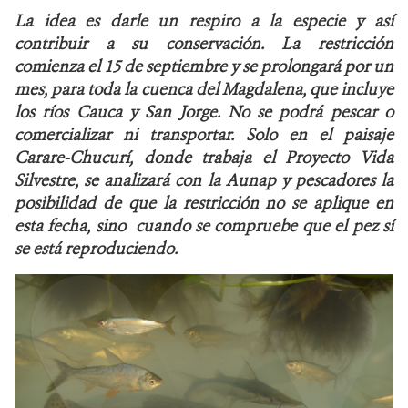
La idea es darle un respiro a la especie y así
NOTICIAS
contribuir a su conservación. La restricción
comienza el 15 de septiembre y se prolongará por un
WCS VISUAL
mes, para toda la cuenca del Magdalena, que incluye
los ríos Cauca y San Jorge. No se podrá pescar o
PUBLICACIONES
comercializar ni transportar. Solo en el paisaje
Carare-Chucurí, donde trabaja el Proyecto Vida
ALIADOS Y ALIANZAS
Silvestre, se analizará con la Aunap y pescadores la
posibilidad de que la restricción no se aplique en
COBERTURA EN MEDIOS DE COMUNICACIÓN
esta fecha, sino cuando se compruebe que el pez sí
se está reproduciendo.
INFORME ANUAL WCS
MECANISMO DE ATENCIÓN DE QUEJAS Y RECLAMOS
DONA