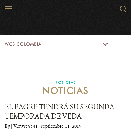
Skip
MENU
Sear
to
WCS.
main
WCS
content
WCS
WCS COLOMBIA
Colombia
Menu
INICIO
WCS COLOMBIA
NOTICIAS
NOTICIAS
EJES ESTRATÉGICOS
AQUÍ TRABAJAMOS
EL BAGRE TENDRÁ SU SEGUNDA
TEMPORADA DE VEDA
LÍNEAS DE ACCIÓN
By
|
Views: 9541
| septiembre 11, 2019
MICROSITIOS