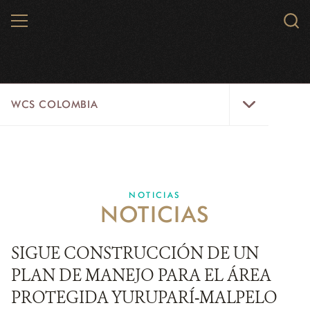
Skip
MENU
Sear
to
WCS.
main
WCS
content
WCS
WCS COLOMBIA
Colombia
Menu
INICIO
WCS COLOMBIA
NOTICIAS
NOTICIAS
EJES ESTRATÉGICOS
AQUÍ TRABAJAMOS
SIGUE CONSTRUCCIÓN DE UN
PLAN DE MANEJO PARA EL ÁREA
LÍNEAS DE ACCIÓN
PROTEGIDA YURUPARÍ-MALPELO
MICROSITIOS