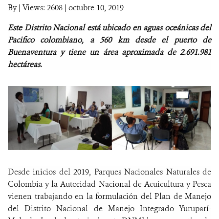
By
|
Views: 2608
| octubre 10, 2019
NOTICIAS
Este Distrito Nacional está ubicado en aguas oceánicas del
Pacifico colombiano, a 560 km desde el puerto de
WCS VISUAL
Buenaventura y tiene un área aproximada de 2.691.981
hectáreas.
PUBLICACIONES
ALIADOS Y ALIANZAS
COBERTURA EN MEDIOS DE COMUNICACIÓN
INFORME ANUAL WCS
MECANISMO DE ATENCIÓN DE QUEJAS Y RECLAMOS
Desde inicios del 2019, Parques Nacionales Naturales de
Colombia y la Autoridad Nacional de Acuicultura y Pesca
DONA
vienen trabajando en la formulación del Plan de Manejo
del Distrito Nacional de Manejo Integrado Yuruparí-