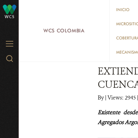
Skip
INICIO
to
WCS
main
MICROSITI
WCS COLOMBIA
content
COBERTUR
MENU
MECANISMO
Search
WCS.org
EXTIEN
CUENCA
By
|
Views: 2945
Existente desd
Agregados Argos