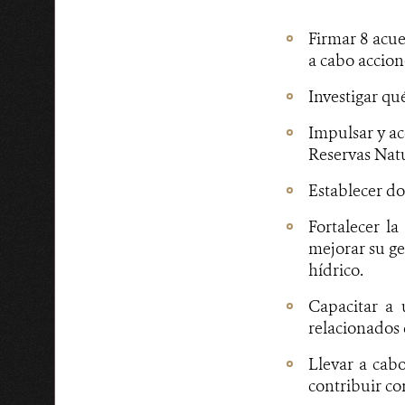
Firmar 8 acue
a cabo accion
Investigar qué
Impulsar y ac
Reservas Natu
Establecer do
Fortalecer l
mejorar su ge
hídrico.
Capacitar a 
relacionados 
Llevar a cabo
contribuir con