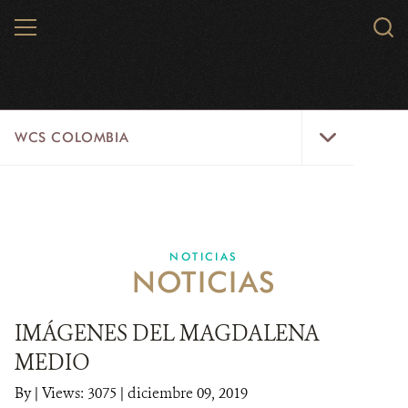
Skip
MENU
Sear
to
WCS.
main
WCS
content
WCS
WCS COLOMBIA
Colombia
Menu
INICIO
WCS COLOMBIA
NOTICIAS
NOTICIAS
EJES ESTRATÉGICOS
AQUÍ TRABAJAMOS
IMÁGENES DEL MAGDALENA
MEDIO
LÍNEAS DE ACCIÓN
By
|
Views: 3075
| diciembre 09, 2019
MICROSITIOS