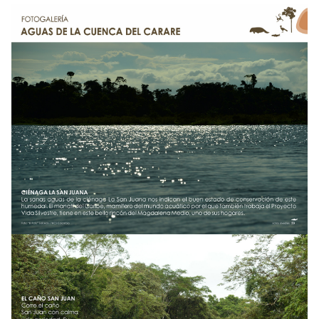
NOTICIAS
WCS VISUAL
PUBLICACIONES
ALIADOS Y ALIANZAS
COBERTURA EN MEDIOS DE COMUNICACIÓN
INFORME ANUAL WCS
MECANISMO DE ATENCIÓN DE QUEJAS Y RECLAMOS
DONA