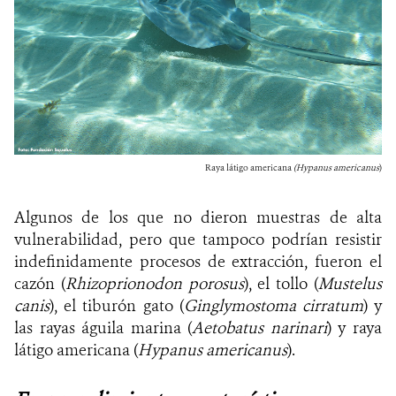
Raya látigo americana
(Hypanus americanus
)
Algunos
de los que no dieron muestras de alta
vulnerabilidad, pero que tampoco podrían resistir
indefinidamente procesos de extracción, fueron el
cazón (
Rhizoprionodon porosus
), el tollo (
Mustelus
canis
), el tiburón gato (
Ginglymostoma cirratum
) y
las rayas águila marina (
Aetobatus narinari
) y raya
látigo americana (
Hypanus americanus
).