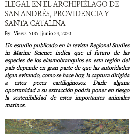
ILEGAL EN EL ARCHIPIÉLAGO DE
SAN ANDRÉS, PROVIDENCIA Y
NOTICIAS
SANTA CATALINA
WCS VISUAL
By
|
Views: 5185
| junio 24, 2020
PUBLICACIONES
Un estudio publicado en la revista Regional Studies
in Marine Science indica que el futuro de las
ALIADOS Y ALIANZAS
especies de los elasmobranquios en esta región del
país depende en gran parte de que las autoridades
COBERTURA EN MEDIOS DE COMUNICACIÓN
sigan evitando, como se hace hoy, la captura dirigida
INFORME ANUAL WCS
a estos peces cartilaginosos. Darle alguna
oportunidad a su extracción podría poner en riesgo
MECANISMO DE ATENCIÓN DE QUEJAS Y RECLAMOS
la sostenibilidad de estos importantes animales
marinos.
DONA