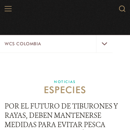
Skip
MENU
Sear
to
WCS.
main
WCS
content
WCS
WCS COLOMBIA
Colombia
Menu
INICIO
WCS COLOMBIA
NOTICIAS
ESPECIES
EJES ESTRATÉGICOS
AQUÍ TRABAJAMOS
POR EL FUTURO DE TIBURONES Y
RAYAS, DEBEN MANTENERSE
LÍNEAS DE ACCIÓN
MEDIDAS PARA EVITAR PESCA
MICROSITIOS