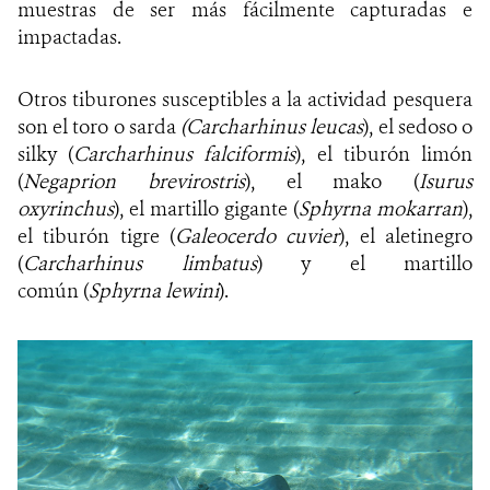
muestras de ser más fácilmente capturadas e
impactadas.
Otros tiburones susceptibles a la actividad pesquera
son el toro o sarda
(
Carcharhinus leucas
), el sedoso o
silky (
Carcharhinus falciformis
), el tiburón limón
(
Negaprion brevirostris
), el mako (
Isurus
oxyrinchus
), el martillo gigante (
Sphyrna mokarran
),
el tiburón tigre (
Galeocerdo cuvier
), el aletinegro
(
Carcharhinus limbatus
) y el martillo
común
(
Sphyrna lewini
).