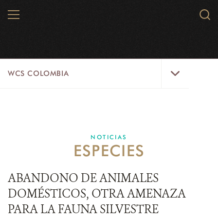
Skip
MENU
Sear
to
WCS.
main
WCS
content
WCS
WCS COLOMBIA
Colombia
Menu
INICIO
WCS COLOMBIA
NOTICIAS
ESPECIES
EJES ESTRATÉGICOS
AQUÍ TRABAJAMOS
ABANDONO DE ANIMALES
DOMÉSTICOS, OTRA AMENAZA
LÍNEAS DE ACCIÓN
PARA LA FAUNA SILVESTRE
MICROSITIOS