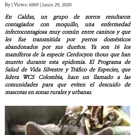
By
|
Views: 6869
| junio 29, 2020
NOTICIAS
En Caldas, un grupo de zorros resultaron
contagiados con moquillo, una enfermedad
WCS VISUAL
infectocontagiosa muy común entre caninos y que
les fue transmitida por perros domésticos
PUBLICACIONES
abandonados por sus dueños. Ya son 16 los
mamíferos de la especie Cerdocyon thous
que han
ALIADOS Y ALIANZAS
muerto durante esta epidemia
. El Programa de
COBERTURA EN MEDIOS DE COMUNICACIÓN
Salud de Vida Silvestre y Tráfico de Especies, que
lidera WCS Colombia, hace un llamado a las
INFORME ANUAL WCS
comunidades para que eviten el descuido de
mascotas en zonas rurales y urbanas.
MECANISMO DE ATENCIÓN DE QUEJAS Y RECLAMOS
DONA