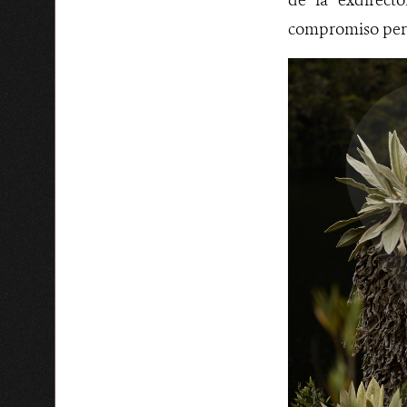
de la exdirect
compromiso perm