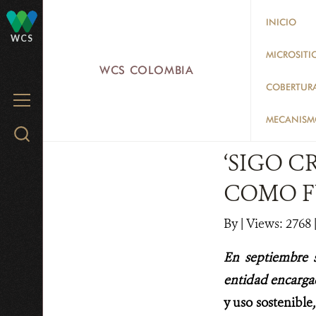
Skip
INICIO
to
WCS
main
MICROSITI
WCS COLOMBIA
content
COBERTUR
MENU
MECANISMO
Search
WCS.org
‘SIGO C
COMO F
By
|
Views: 2768
En septiembre 
entidad encargad
y uso sostenible