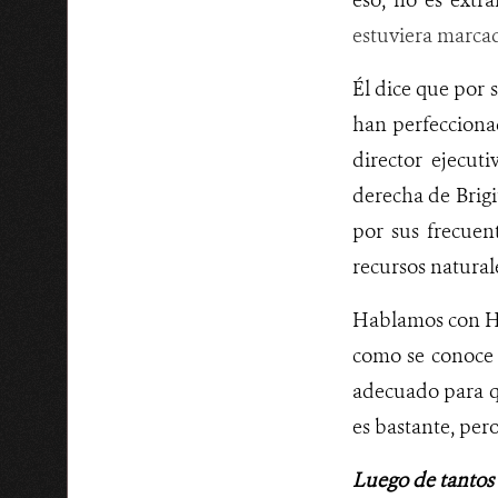
eso, no es extr
estuviera marcad
Él dice que por 
han perfecciona
director ejecut
derecha de Brigi
por sus frecue
recursos natural
Hablamos con He
como se conoce 
adecuado para qu
es bastante, per
Luego de tantos 