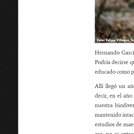
Hernando Garcí
Podría decirse q
educado como pr
Allí llegó un a
decir, en el año
nuestra biodive
mantenido intact
estudios de maes