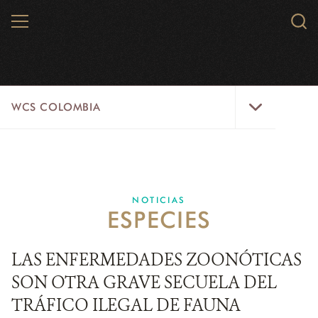
Skip
MENU
Sear
to
WCS.
main
WCS
content
WCS
WCS COLOMBIA
Colombia
Menu
INICIO
WCS COLOMBIA
NOTICIAS
ESPECIES
EJES ESTRATÉGICOS
AQUÍ TRABAJAMOS
LAS ENFERMEDADES ZOONÓTICAS
SON OTRA GRAVE SECUELA DEL
LÍNEAS DE ACCIÓN
TRÁFICO ILEGAL DE FAUNA
MICROSITIOS