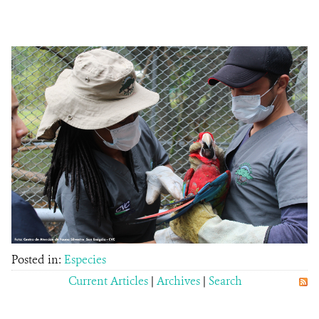
Posted in:
Especies
Current Articles
|
Archives
|
Search