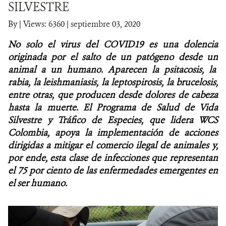
SILVESTRE
NOTICIAS
By
|
Views: 6360
| septiembre 03, 2020
No solo el virus del COVID19 es una dolencia
WCS VISUAL
originada por el salto de un patógeno desde un
PUBLICACIONES
animal a un humano. Aparecen la psitacosis, la
rabia, la leishmaniasis, la leptospirosis, la brucelosis,
ALIADOS Y ALIANZAS
entre otras, que producen desde dolores de cabeza
hasta la muerte. El
Programa de Salud de Vida
COBERTURA EN MEDIOS DE COMUNICACIÓN
Silvestre y Tráfico de Especies, que lidera WCS
Colombia, apoya la implementación de acciones
INFORME ANUAL WCS
dirigidas a mitigar el comercio ilegal de animales y,
por ende, esta clase de infecciones que representan
MECANISMO DE ATENCIÓN DE QUEJAS Y RECLAMOS
el 75 por ciento de las enfermedades emergentes en
el ser humano.
DONA