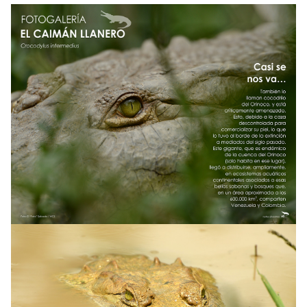
NOTICIAS
WCS VISUAL
PUBLICACIONES
ALIADOS Y ALIANZAS
COBERTURA EN MEDIOS DE COMUNICACIÓN
INFORME ANUAL WCS
MECANISMO DE ATENCIÓN DE QUEJAS Y RECLAMOS
DONA