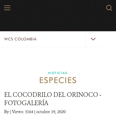
Skip
MENU
Sear
to
WCS.
main
WCS
content
WCS
WCS COLOMBIA
Colombia
Menu
INICIO
WCS COLOMBIA
NOTICIAS
ESPECIES
EJES ESTRATÉGICOS
AQUÍ TRABAJAMOS
EL COCODRILO DEL ORINOCO -
FOTOGALERÍA
LÍNEAS DE ACCIÓN
By
|
Views: 3164
| octubre 19, 2020
MICROSITIOS