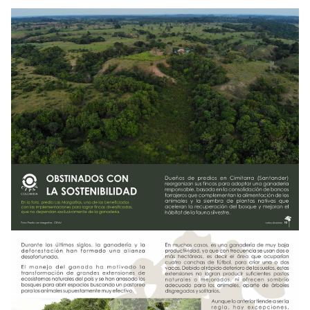
NOTICIAS
WCS VISUAL
PUBLICACIONES
ALIADOS Y ALIANZAS
COBERTURA EN MEDIOS DE COMUNICACIÓN
INFORME ANUAL WCS
MECANISMO DE ATENCIÓN DE QUEJAS Y RECLAMOS
DONA