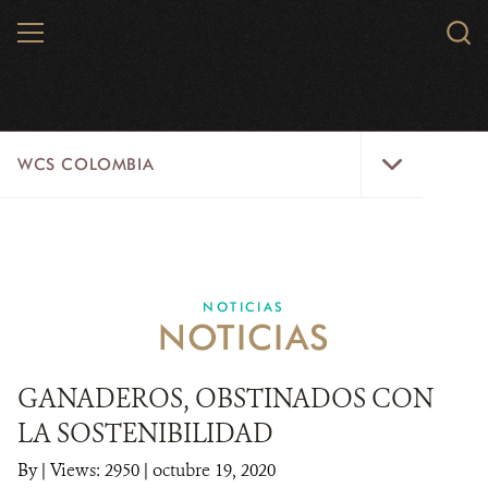
Skip
MENU
Sear
to
WCS.
main
WCS
content
WCS
WCS COLOMBIA
Colombia
Menu
INICIO
WCS COLOMBIA
NOTICIAS
NOTICIAS
EJES ESTRATÉGICOS
AQUÍ TRABAJAMOS
GANADEROS, OBSTINADOS CON
LA SOSTENIBILIDAD
LÍNEAS DE ACCIÓN
By
|
Views: 2950
| octubre 19, 2020
MICROSITIOS