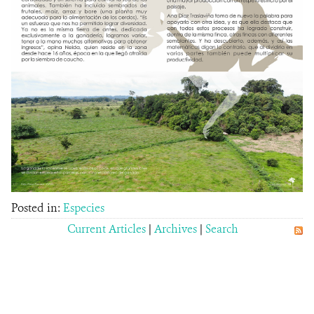
Posted in:
Especies
Current Articles
|
Archives
|
Search