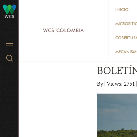
Skip
INICIO
to
WCS
main
MICROSITI
WCS COLOMBIA
content
COBERTUR
MENU
MECANISMO
Search
WCS.org
BOLETÍN
By
|
Views: 2751