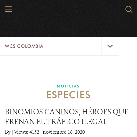
Skip
MENU
Sear
to
WCS.
main
WCS
content
WCS
WCS COLOMBIA
Colombia
Menu
INICIO
WCS COLOMBIA
NOTICIAS
ESPECIES
EJES ESTRATÉGICOS
AQUÍ TRABAJAMOS
BINOMIOS CANINOS, HÉROES QUE
FRENAN EL TRÁFICO ILEGAL
LÍNEAS DE ACCIÓN
By
|
Views: 4152
| noviembre 18, 2020
MICROSITIOS