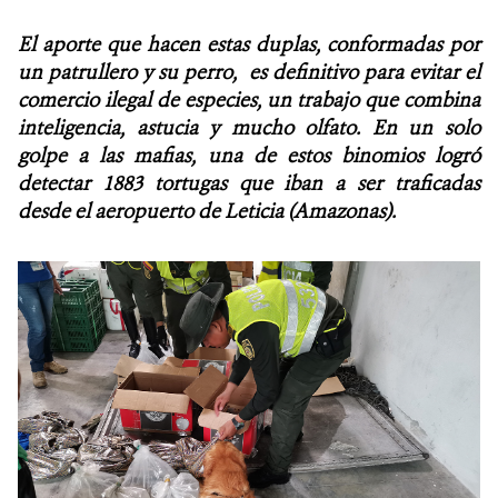
El aporte que hacen estas duplas, conformadas por
NOTICIAS
un patrullero y su perro, es definitivo para evitar el
comercio ilegal de especies, un trabajo que combina
WCS VISUAL
inteligencia, astucia y mucho olfato. En un solo
PUBLICACIONES
golpe a las mafias, una de estos binomios logró
detectar 1883 tortugas que iban a ser traficadas
ALIADOS Y ALIANZAS
desde el aeropuerto de Leticia (Amazonas).
COBERTURA EN MEDIOS DE COMUNICACIÓN
INFORME ANUAL WCS
MECANISMO DE ATENCIÓN DE QUEJAS Y RECLAMOS
DONA