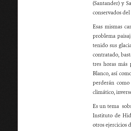
(Santander) y S
conservados del
Esas mismas cam
problema paisají
tenido sus glaci
contratado, bas
tres horas más 
Blanco, así como
perderán como
climático, invers
Es un tema sobr
Instituto de Hi
otros ejercicios