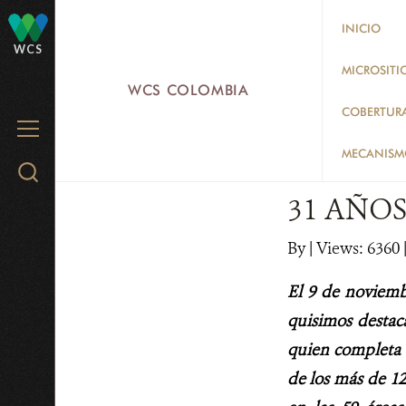
Skip
INICIO
to
WCS
main
MICROSITI
WCS COLOMBIA
content
COBERTUR
MENU
MECANISMO
Search
WCS.org
31 AÑO
By
|
Views: 6360
El 9 de noviemb
quisimos destac
quien completa 3
de los más de 12