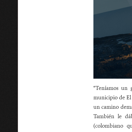
“Teníamos un g
municipio de El 
un camino demarc
También le dáb
(colombiano qu