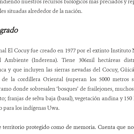
ndiendo nuestros recursos biológicos más preciados y rep
les situadas alrededor de la nación.
agrado
al El Cocuy fue creado en 1977 por el extinto Instituto 
l Ambiente (Inderena). Tiene 306mil hectáreas dist
a y que incluyen las sierras nevadas del Cocuy, Güicán
 de la cordillera Oriental (superan los 5000 metros s
amo donde sobresalen ‘bosques’ de frailejones, muchos d
to; franjas de selva baja (basal), vegetación andina y 150
do para los indígenas Uwa.
e territorio protegido como de memoria. Cuenta que n