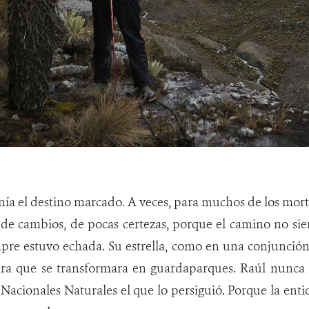
nía el destino marcado. A veces, para muchos de los mortal
de cambios, de pocas certezas, porque el camino no sie
empre estuvo echada. Su estrella, como en una conjunción
ara que se transformara en guardaparques. Raúl nunca l
Nacionales Naturales el que lo persiguió. Porque la entida