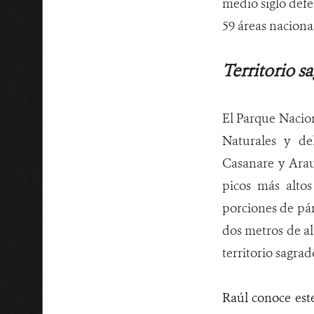
medio siglo defe
59 áreas naciona
Territorio s
El Parque Nacion
Naturales y de
Casanare y Arauc
picos más altos
porciones de pár
dos metros de al
territorio sagra
Raúl conoce est