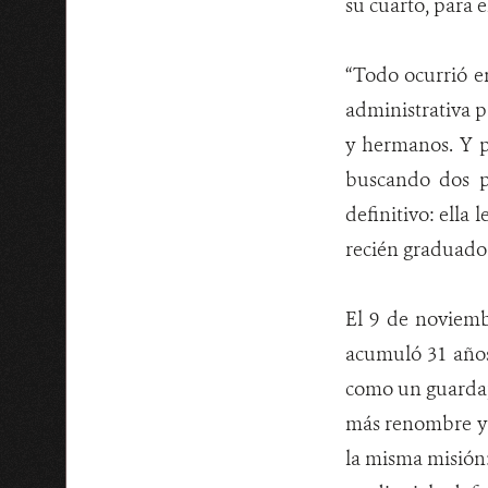
su cuarto, para 
“Todo ocurrió en
administrativa p
y hermanos. Y p
buscando dos p
definitivo: ella
recién graduado 
El 9 de noviemb
acumuló 31 años
como un guardap
más renombre y 
la misma misión: