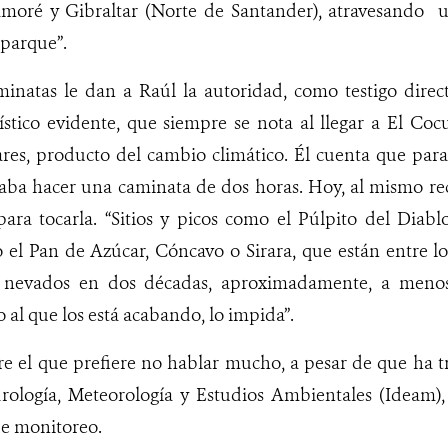
amoré y Gibraltar (Norte de Santander), atravesando 
 parque”.
inatas le dan a Raúl la autoridad, como testigo direct
stico evidente, que siempre se nota al llegar a El Coc
ares, producto del cambio climático. Él cuenta que para
taba hacer una caminata de dos horas. Hoy, al mismo re
para tocarla. “Sitios y picos como el Púlpito del Diab
 el Pan de Azúcar, Cóncavo o Sirara, que están entre lo
 nevados en dos décadas, aproximadamente, a men
o al que los está acabando, lo impida”.
e el que prefiere no hablar mucho, a pesar de que ha t
drología, Meteorología y Estudios Ambientales (Ideam)
 de monitoreo.