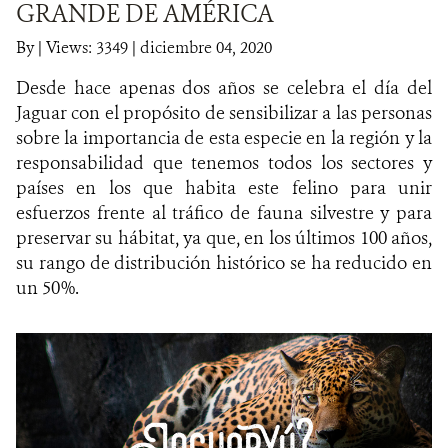
GRANDE DE AMÉRICA
NOTICIAS
By
|
Views: 3349
| diciembre 04, 2020
Desde hace apenas dos años se celebra el día del
WCS VISUAL
Jaguar con el propósito de sensibilizar a las personas
PUBLICACIONES
sobre la importancia de esta especie en la región y la
responsabilidad que tenemos todos los sectores y
ALIADOS Y ALIANZAS
países en los que habita este felino para unir
esfuerzos frente al tráfico de fauna silvestre y para
COBERTURA EN MEDIOS DE COMUNICACIÓN
preservar su hábitat, ya que, en los últimos 100 años,
su rango de distribución histórico se ha reducido en
INFORME ANUAL WCS
un 50%.
MECANISMO DE ATENCIÓN DE QUEJAS Y RECLAMOS
DONA