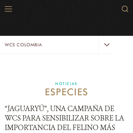
Skip
MENU
Sear
to
WCS.
main
WCS
content
WCS
WCS COLOMBIA
Colombia
Menu
INICIO
WCS COLOMBIA
NOTICIAS
ESPECIES
EJES ESTRATÉGICOS
AQUÍ TRABAJAMOS
“JAGUARYÚ”, UNA CAMPAÑA DE
WCS PARA SENSIBILIZAR SOBRE LA
LÍNEAS DE ACCIÓN
IMPORTANCIA DEL FELINO MÁS
MICROSITIOS