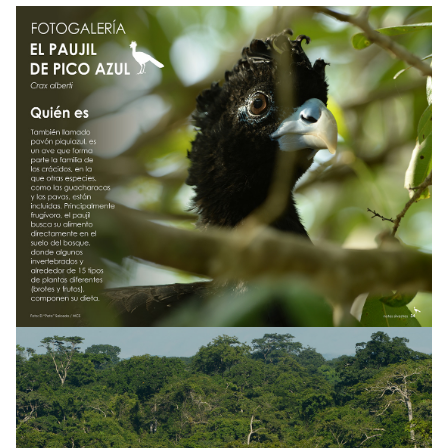
NOTICIAS
WCS VISUAL
PUBLICACIONES
ALIADOS Y ALIANZAS
COBERTURA EN MEDIOS DE COMUNICACIÓN
INFORME ANUAL WCS
MECANISMO DE ATENCIÓN DE QUEJAS Y RECLAMOS
DONA