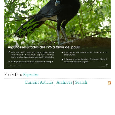
Posted in:
Especies
Current Articles
|
Archives
|
Search