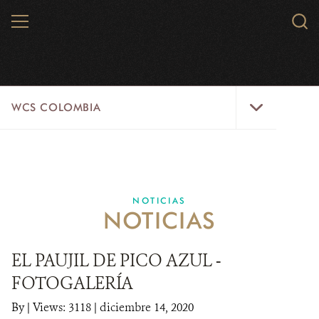
Skip
MENU
Sear
to
WCS.
main
WCS
content
WCS
WCS COLOMBIA
Colombia
Menu
INICIO
WCS COLOMBIA
NOTICIAS
NOTICIAS
EJES ESTRATÉGICOS
AQUÍ TRABAJAMOS
EL PAUJIL DE PICO AZUL -
FOTOGALERÍA
LÍNEAS DE ACCIÓN
By
|
Views: 3118
| diciembre 14, 2020
MICROSITIOS