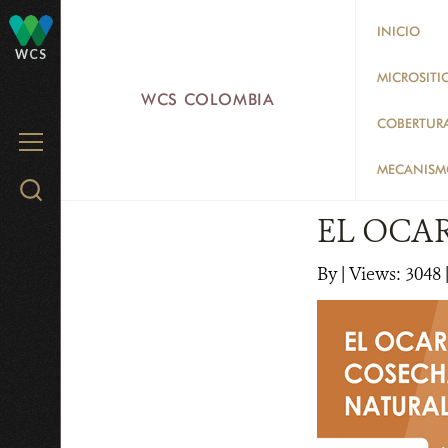
Skip
INICIO
to
WCS
main
MICROSITI
WCS COLOMBIA
content
COBERTUR
MENU
MECANISMO
Search
WCS.org
EL OCA
By
|
Views: 3048