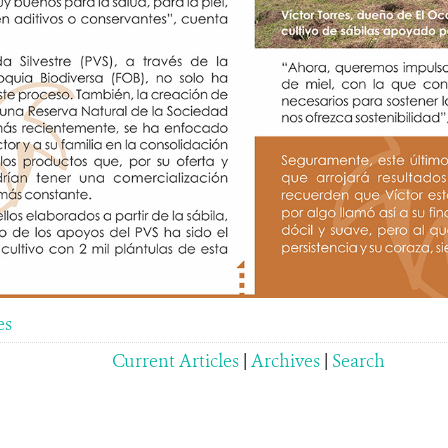
es
Current Articles
|
Archives
|
Search