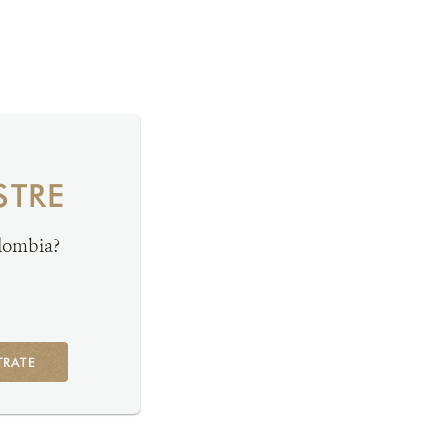
STRE
olombia?
TRATE