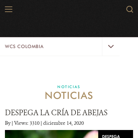
Skip
MENU
Sear
to
WCS.
main
WCS
content
WCS
WCS COLOMBIA
Colombia
Menu
INICIO
WCS COLOMBIA
NOTICIAS
NOTICIAS
EJES ESTRATÉGICOS
AQUÍ TRABAJAMOS
DESPEGA LA CRÍA DE ABEJAS
By
|
Views: 3310
| diciembre 14, 2020
LÍNEAS DE ACCIÓN
MICROSITIOS