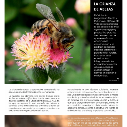
NOTICIAS
WCS VISUAL
PUBLICACIONES
ALIADOS Y ALIANZAS
COBERTURA EN MEDIOS DE COMUNICACIÓN
INFORME ANUAL WCS
MECANISMO DE ATENCIÓN DE QUEJAS Y RECLAMOS
DONA