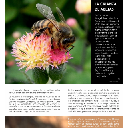
NOTICIAS
WCS VISUAL
PUBLICACIONES
ALIADOS Y ALIANZAS
COBERTURA EN MEDIOS DE COMUNICACIÓN
INFORME ANUAL WCS
MECANISMO DE ATENCIÓN DE QUEJAS Y RECLAMOS
DONA