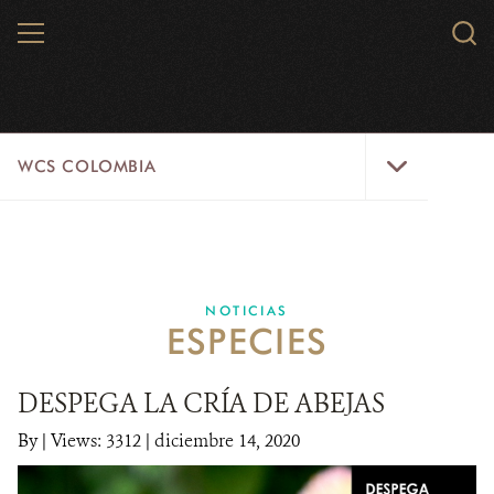
Skip
MENU
Sear
to
WCS.
main
WCS
content
WCS
WCS COLOMBIA
Colombia
Menu
INICIO
WCS COLOMBIA
NOTICIAS
ESPECIES
EJES ESTRATÉGICOS
AQUÍ TRABAJAMOS
DESPEGA LA CRÍA DE ABEJAS
By
|
Views: 3312
| diciembre 14, 2020
LÍNEAS DE ACCIÓN
MICROSITIOS