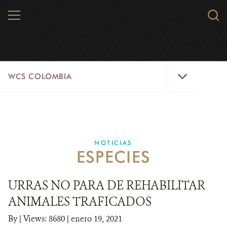
Skip
MENU
Sear
to
WCS.
main
WCS
content
WCS
WCS COLOMBIA
Colombia
Menu
INICIO
WCS COLOMBIA
NOTICIAS
ESPECIES
EJES ESTRATÉGICOS
AQUÍ TRABAJAMOS
URRAS NO PARA DE REHABILITAR
ANIMALES TRAFICADOS
LÍNEAS DE ACCIÓN
By
|
Views: 8680
| enero 19, 2021
MICROSITIOS