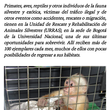
Primates, aves, reptiles y otros individuos de la fauna
NOTICIAS
silvestre y exótica, víctimas del tráfico ilegal y de
otros eventos como accidentes, rescates o migración,
WCS VISUAL
tienen en la Unidad de Rescate y Rehabilitación de
Animales Silvestres (URRAS), en la sede de Bogotá
PUBLICACIONES
de la Universidad Nacional, una de sus últimas
oportunidades para sobrevivir. Allí reciben más de
ALIADOS Y ALIANZAS
100 ejemplares cada mes, muchos de ellos con pocas
posibilidades de regresar a sus hábitats.
COBERTURA EN MEDIOS DE COMUNICACIÓN
INFORME ANUAL WCS
MECANISMO DE ATENCIÓN DE QUEJAS Y RECLAMOS
DONA