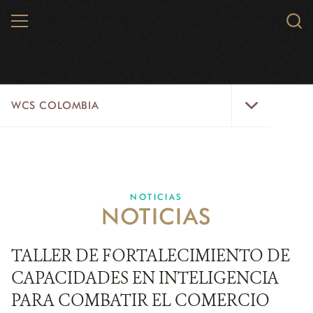
Skip
MENU
Sear
to
WCS.
main
WCS
content
WCS
WCS COLOMBIA
Colombia
Menu
INICIO
WCS COLOMBIA
NOTICIAS
NOTICIAS
EJES ESTRATÉGICOS
AQUÍ TRABAJAMOS
TALLER DE FORTALECIMIENTO DE
CAPACIDADES EN INTELIGENCIA
LÍNEAS DE ACCIÓN
PARA COMBATIR EL COMERCIO
MICROSITIOS