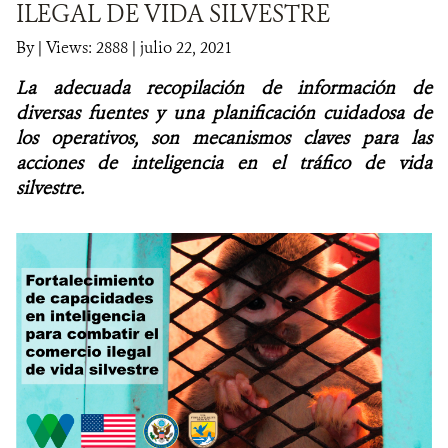
ILEGAL DE VIDA SILVESTRE
NOTICIAS
By
|
Views: 2888
| julio 22, 2021
La adecuada recopilación de información de
WCS VISUAL
diversas fuentes y una planificación cuidadosa de
PUBLICACIONES
los operativos, son mecanismos claves para las
acciones de inteligencia en el
tráfico de vida
ALIADOS Y ALIANZAS
silvestre.
COBERTURA EN MEDIOS DE COMUNICACIÓN
INFORME ANUAL WCS
MECANISMO DE ATENCIÓN DE QUEJAS Y RECLAMOS
DONA