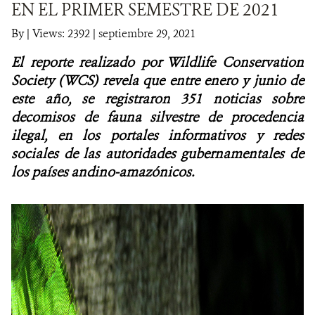
EN EL PRIMER SEMESTRE DE 2021
NOTICIAS
By
|
Views: 2392
| septiembre 29, 2021
El reporte realizado por Wildlife Conservation
WCS VISUAL
Society (WCS) revela que entre enero y junio de
PUBLICACIONES
este año, se registraron 351 noticias sobre
decomisos de fauna silvestre de procedencia
ALIADOS Y ALIANZAS
ilegal, en los portales informativos y redes
sociales de las autoridades gubernamentales de
COBERTURA EN MEDIOS DE COMUNICACIÓN
los países andino-amazónicos.
INFORME ANUAL WCS
MECANISMO DE ATENCIÓN DE QUEJAS Y RECLAMOS
DONA