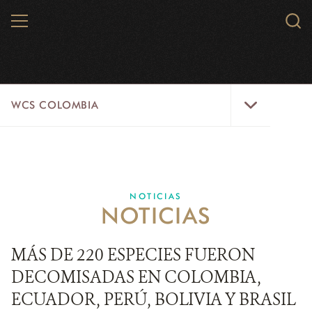
Skip
MENU
Sear
to
WCS.
main
WCS
content
WCS
WCS COLOMBIA
Colombia
Menu
INICIO
WCS COLOMBIA
NOTICIAS
NOTICIAS
EJES ESTRATÉGICOS
AQUÍ TRABAJAMOS
MÁS DE 220 ESPECIES FUERON
DECOMISADAS EN COLOMBIA,
LÍNEAS DE ACCIÓN
ECUADOR, PERÚ, BOLIVIA Y BRASIL
MICROSITIOS