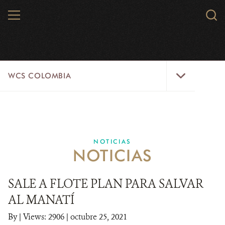
Skip
MENU
Sear
to
WCS.
main
WCS
content
WCS
WCS COLOMBIA
Colombia
Menu
INICIO
WCS COLOMBIA
NOTICIAS
NOTICIAS
EJES ESTRATÉGICOS
AQUÍ TRABAJAMOS
SALE A FLOTE PLAN PARA SALVAR
AL MANATÍ
LÍNEAS DE ACCIÓN
By
|
Views: 2906
| octubre 25, 2021
MICROSITIOS