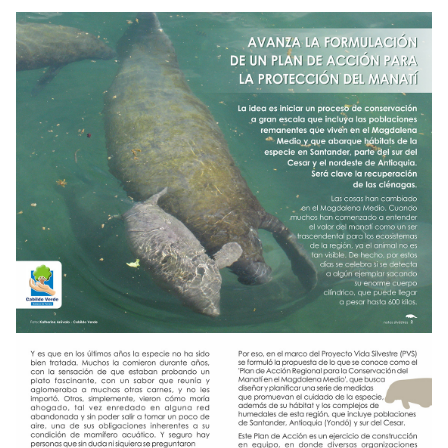
NOTICIAS
WCS VISUAL
PUBLICACIONES
ALIADOS Y ALIANZAS
COBERTURA EN MEDIOS DE COMUNICACIÓN
INFORME ANUAL WCS
MECANISMO DE ATENCIÓN DE QUEJAS Y RECLAMOS
DONA