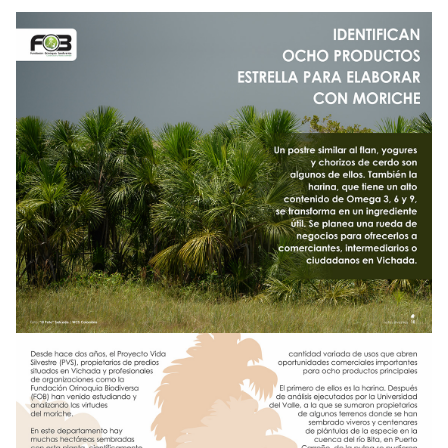
NOTICIAS
WCS VISUAL
PUBLICACIONES
ALIADOS Y ALIANZAS
COBERTURA EN MEDIOS DE COMUNICACIÓN
INFORME ANUAL WCS
MECANISMO DE ATENCIÓN DE QUEJAS Y RECLAMOS
DONA