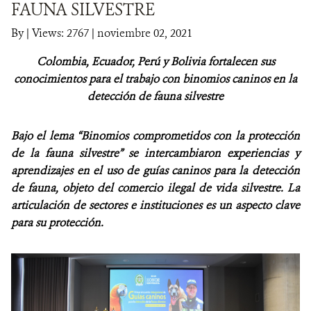
FAUNA SILVESTRE
NOTICIAS
By
|
Views: 2767
| noviembre 02, 2021
Colombia, Ecuador, Perú y Bolivia fortalecen sus
WCS VISUAL
conocimientos para el trabajo con binomios caninos en la
PUBLICACIONES
detección de fauna silvestre
ALIADOS Y ALIANZAS
Bajo el lema “Binomios comprometidos con la protección
de la fauna silvestre” se intercambiaron experiencias y
COBERTURA EN MEDIOS DE COMUNICACIÓN
aprendizajes en el uso de guías caninos para la detección
de fauna, objeto del comercio ilegal de vida silvestre. La
INFORME ANUAL WCS
articulación de sectores e instituciones es un aspecto clave
MECANISMO DE ATENCIÓN DE QUEJAS Y RECLAMOS
para su protección.
DONA