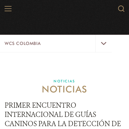
Skip
MENU
Sear
to
WCS.
main
WCS
content
WCS
WCS COLOMBIA
Colombia
Menu
INICIO
WCS COLOMBIA
NOTICIAS
NOTICIAS
EJES ESTRATÉGICOS
AQUÍ TRABAJAMOS
PRIMER ENCUENTRO
INTERNACIONAL DE GUÍAS
LÍNEAS DE ACCIÓN
CANINOS PARA LA DETECCIÓN DE
MICROSITIOS