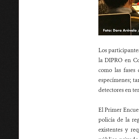
Los participantes
la DIPRO en Col
como las fases 
especímenes; tam
detectores en te
El Primer Encue
policía de la re
existentes y re