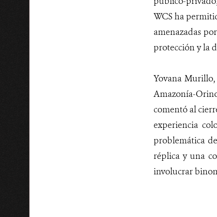
público-privado,
WCS ha permitid
amenazadas por t
protección y la d
Yovana Murillo,
Amazonía-Orinoq
comentó al cierr
experiencia col
problemática del
réplica y una co
involucrar binom