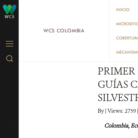
Skip
INICIO
to
WCS
main
MICROSITI
WCS COLOMBIA
content
COBERTUR
MENU
MECANISMO
Search
WCS.org
PRIMER
GUÍAS 
SILVEST
By
|
Views: 2759
Colombia, Ecu