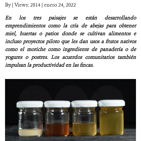
By
|
Views: 2814
| enero 24, 2022
NOTICIAS
En los tres paisajes se están desarrollando
emprendimientos como la cría de abejas para obtener
WCS VISUAL
miel, huertas o patios donde se cultivan alimentos e
incluso proyectos piloto que les dan usos a frutos nativos
PUBLICACIONES
como el moriche como ingrediente de panadería o de
yogures o postres. Los acuerdos comunitarios también
ALIADOS Y ALIANZAS
impulsan la productividad en las fincas.
COBERTURA EN MEDIOS DE COMUNICACIÓN
INFORME ANUAL WCS
MECANISMO DE ATENCIÓN DE QUEJAS Y RECLAMOS
DONA