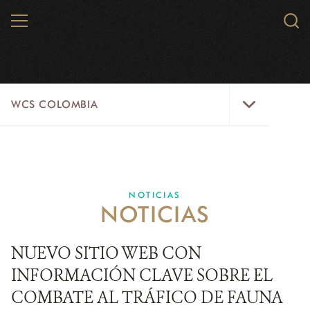
Skip
MENU
Sear
to
WCS.
main
WCS
content
WCS
WCS COLOMBIA
Colombia
Menu
INICIO
WCS COLOMBIA
NOTICIAS
NOTICIAS
EJES ESTRATÉGICOS
AQUÍ TRABAJAMOS
NUEVO SITIO WEB CON
INFORMACIÓN CLAVE SOBRE EL
LÍNEAS DE ACCIÓN
COMBATE AL TRÁFICO DE FAUNA
MICROSITIOS