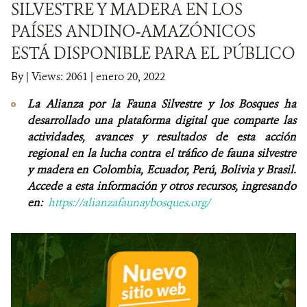
SILVESTRE Y MADERA EN LOS
PAÍSES ANDINO-AMAZÓNICOS
NOTICIAS
ESTÁ DISPONIBLE PARA EL PÚBLICO
WCS VISUAL
By
|
Views: 2061
| enero 20, 2022
PUBLICACIONES
La Alianza por la Fauna Silvestre y los Bosques ha
desarrollado una plataforma digital que comparte las
ALIADOS Y ALIANZAS
actividades, avances y resultados de esta acción
regional en la lucha contra el tráfico de fauna silvestre
COBERTURA EN MEDIOS DE COMUNICACIÓN
y madera en Colombia, Ecuador, Perú, Bolivia y Brasil.
Accede a esta información y otros recursos, ingresando
INFORME ANUAL WCS
en:
https://alianzafaunaybosques.org/
MECANISMO DE ATENCIÓN DE QUEJAS Y RECLAMOS
DONA