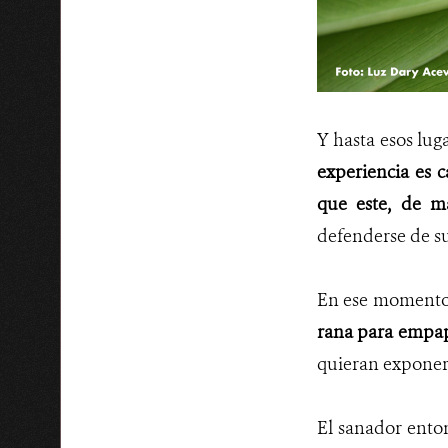
Y hasta esos lug
experiencia es c
que este, de ma
defenderse de s
En ese momento
rana para empap
quieran exponer 
El sanador enton