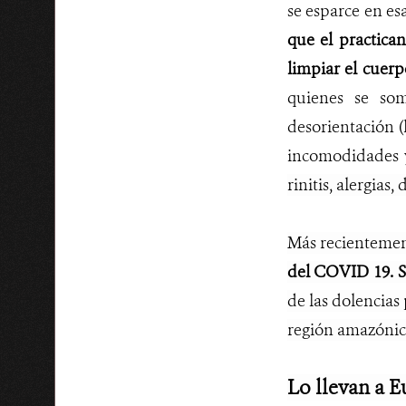
se esparce en es
que el practica
limpiar el cuerp
quienes se som
desorientación 
incomodidades y
rinitis, alergias,
Más recienteme
del COVID 19. Si
de las dolencias
región amazónica
Lo llevan a 