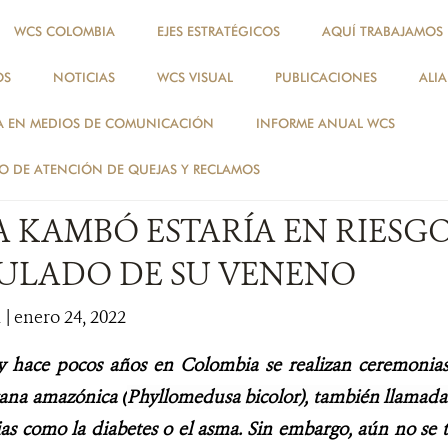
WCS COLOMBIA
EJES ESTRATÉGICOS
AQUÍ TRABAJAMOS
OS
NOTICIAS
WCS VISUAL
PUBLICACIONES
ALI
NOTICIAS
A EN MEDIOS DE COMUNICACIÓN
INFORME ANUAL WCS
NOTICIAS
 DE ATENCIÓN DE QUEJAS Y RECLAMOS
A KAMBÓ ESTARÍA EN RIESG
ULADO DE SU VENENO
1
| enero 24, 2022
 y hace pocos años en Colombia se realizan ceremonias 
rana amazónica (
Phyllomedusa bicolor), también llamad
as como la diabetes o el asma. Sin embargo, aún no se ti