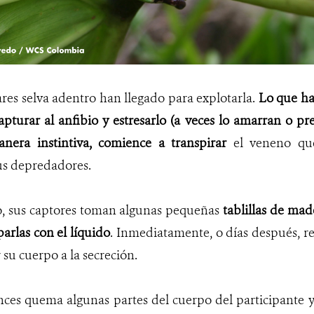
ares selva adentro han llegado para explotarla.
Lo que ha
apturar al anfibio y estresarlo (a veces lo amarran o pr
nera instintiva, comience a transpirar
el veneno qu
us depredadores.
, sus captores toman algunas pequeñas
tablillas de mad
arlas con el líquido
. Inmediatamente, o días después, r
su cuerpo a la secreción.
ces quema algunas partes del cuerpo del participante y