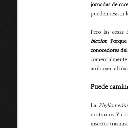
jornadas de cace
pueden resistir 
Pero las cosas
bicolor.
Porque
conocedores del
comercialmente
atribuyen al tóx
Puede camina
La
Phyllomedus
nocturnos. Y co
insectos trasmi