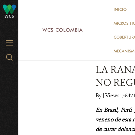
Skip
INICIO
to
WCS
main
MICROSITI
WCS COLOMBIA
content
COBERTUR
MENU
MECANISMO
Search
WCS.org
LA RAN
NO REG
By
|
Views: 5642
En Brasil, Perú
veneno de esta 
de curar dolenci