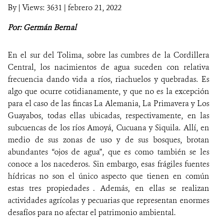
By
|
Views: 3631
| febrero 21, 2022
NOTICIAS
Por: Germán Bernal
WCS VISUAL
En el sur del Tolima, sobre las cumbres de la Cordillera
PUBLICACIONES
Central, los nacimientos de agua suceden con relativa
frecuencia dando vida a ríos, riachuelos y quebradas. Es
ALIADOS Y ALIANZAS
algo que ocurre cotidianamente, y que no es la excepción
para el caso de las fincas La Alemania, La Primavera y Los
COBERTURA EN MEDIOS DE COMUNICACIÓN
Guayabos, todas ellas ubicadas, respectivamente, en las
subcuencas de los ríos Amoyá, Cucuana y Siquila. Allí, en
INFORME ANUAL WCS
medio de sus zonas de uso y de sus bosques, brotan
abundantes “ojos de agua”, que es como también se les
MECANISMO DE ATENCIÓN DE QUEJAS Y RECLAMOS
conoce a los nacederos. Sin embargo, esas frágiles fuentes
hídricas no son el único aspecto que tienen en común
DONA
estas tres propiedades . Además, en ellas se realizan
actividades agrícolas y pecuarias que representan enormes
desafíos para no afectar el patrimonio ambiental.