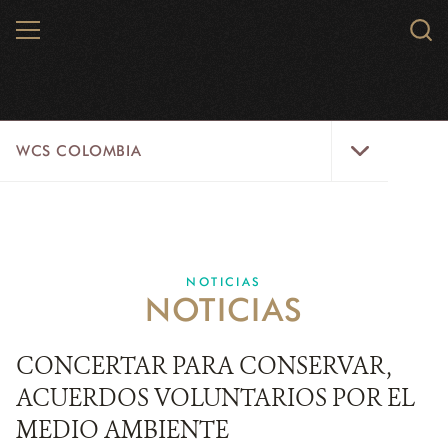
Skip
MENU
Sear
to
WCS.
main
WCS
content
WCS
WCS COLOMBIA
Colombia
Menu
INICIO
WCS COLOMBIA
NOTICIAS
NOTICIAS
EJES ESTRATÉGICOS
AQUÍ TRABAJAMOS
CONCERTAR PARA CONSERVAR,
ACUERDOS VOLUNTARIOS POR EL
LÍNEAS DE ACCIÓN
MEDIO AMBIENTE
MICROSITIOS