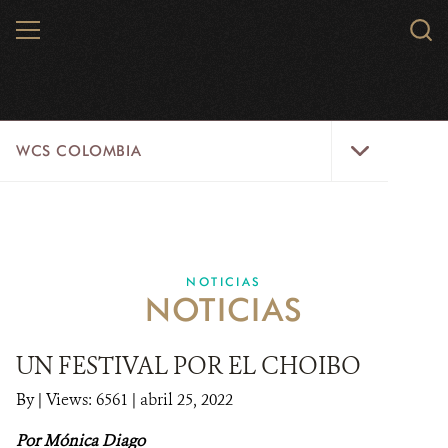
Skip
MENU
Sear
to
WCS.
main
WCS
content
WCS
WCS COLOMBIA
Colombia
Menu
INICIO
WCS COLOMBIA
NOTICIAS
NOTICIAS
EJES ESTRATÉGICOS
AQUÍ TRABAJAMOS
UN FESTIVAL POR EL CHOIBO
By
|
Views: 6561
| abril 25, 2022
LÍNEAS DE ACCIÓN
Por Mónica Diago
MICROSITIOS