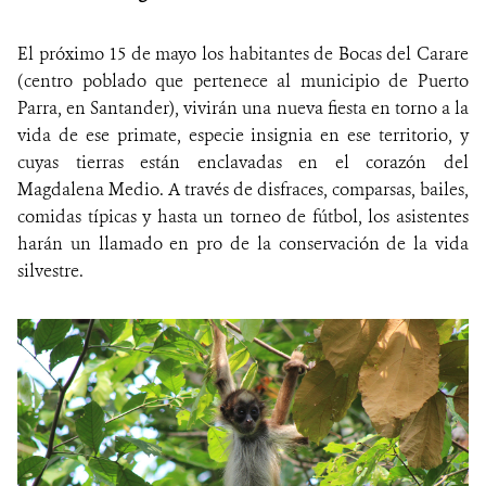
NOTICIAS
El próximo 15 de mayo los habitantes de Bocas del Carare
(centro poblado que pertenece al municipio de Puerto
WCS VISUAL
Parra, en Santander), vivirán una nueva fiesta en torno a la
vida de ese primate, especie insignia en ese territorio, y
PUBLICACIONES
cuyas tierras están enclavadas en el corazón del
Magdalena Medio. A través de disfraces, comparsas, bailes,
ALIADOS Y ALIANZAS
comidas típicas y hasta un torneo de fútbol, los asistentes
harán un llamado en pro de la conservación de la vida
COBERTURA EN MEDIOS DE COMUNICACIÓN
silvestre.
INFORME ANUAL WCS
MECANISMO DE ATENCIÓN DE QUEJAS Y RECLAMOS
DONA