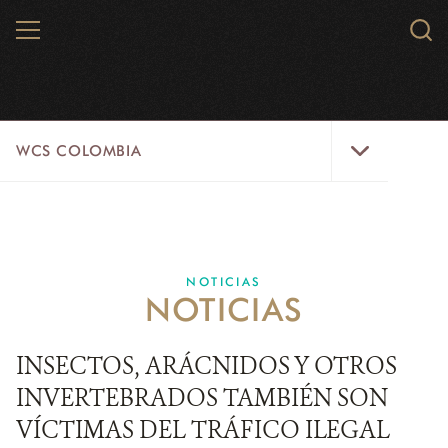
Skip
MENU
Sear
to
WCS.
main
WCS
content
WCS
WCS COLOMBIA
Colombia
Menu
INICIO
WCS COLOMBIA
NOTICIAS
NOTICIAS
EJES ESTRATÉGICOS
AQUÍ TRABAJAMOS
INSECTOS, ARÁCNIDOS Y OTROS
INVERTEBRADOS TAMBIÉN SON
LÍNEAS DE ACCIÓN
VÍCTIMAS DEL TRÁFICO ILEGAL
MICROSITIOS