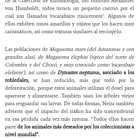
de la Colección de Entomología, del Instituto Alexánder
von Humboldt, todos tienen un pequeño cuerno por el
cual son llamados ‘escarabajos rinoceronte’. Algunos de
ellos exhiben tonos amarillos y rojizos que los hacen muy
carismáticos, así como texturas similares al terciopelo.
Las poblaciones de
Megasoma mars (del Amazonas y con
grandes alas), de Megasoma elephas (típico del norte de
Colombia y del Chocó, y muy conocido como ‘escarabajo
elefante’), así como de
Dynastes neptunus
, asociado a los
robledales,
se han reducido, más que todo por la
deforestación, porque estos animales utilizan el dosel para
aparearse y alimentarse. También usan los árboles viejos
para resguardar sus larvas. De todas formas, Neita también
advierte que el impacto del tráfico ha sido trascendental
en esa pérdida cada vez más intensa. “Todos ellos hacen
parte
de los animales más deseados por los coleccionistas a
nivel mundial”.