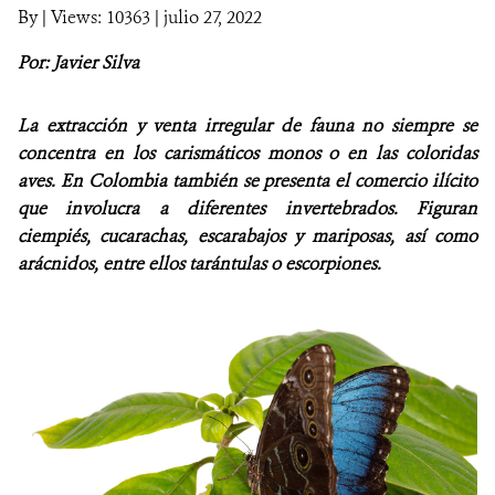
By
|
Views: 10363
| julio 27, 2022
NOTICIAS
Por: Javier Silva
WCS VISUAL
La extracción y venta irregular de fauna no siempre se
PUBLICACIONES
concentra en los carismáticos monos o en las coloridas
aves. En Colombia también se presenta el comercio ilícito
ALIADOS Y ALIANZAS
que involucra a diferentes invertebrados. Figuran
ciempiés, cucarachas, escarabajos y mariposas, así como
COBERTURA EN MEDIOS DE COMUNICACIÓN
arácnidos, entre ellos tarántulas o escorpiones.
INFORME ANUAL WCS
MECANISMO DE ATENCIÓN DE QUEJAS Y RECLAMOS
DONA