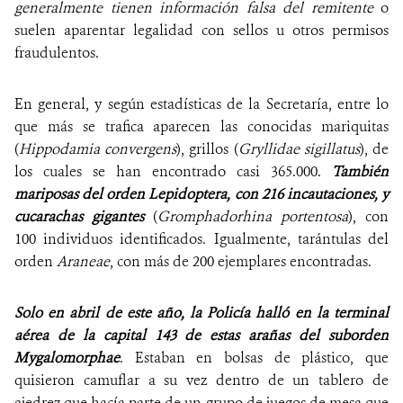
generalmente tienen información falsa del remitente
o
suelen aparentar legalidad con sellos u otros permisos
fraudulentos.
En general, y según estadísticas de la Secretaría, entre lo
que más se trafica aparecen las conocidas mariquitas
(
Hippodamia convergens
), grillos (
Gryllidae sigillatus
), de
los cuales se han encontrado casi 365.000.
También
mariposas del orden Lepidoptera, con 216 incautaciones, y
cucarachas gigantes
(
Gromphadorhina portentosa
), con
100 individuos identificados. Igualmente, tarántulas del
orden
Araneae
, con más de 200 ejemplares encontradas.
Solo en abril de este año, la Policía halló en la terminal
aérea de la capital 143 de estas arañas del suborden
Mygalomorphae
. Estaban en bolsas de plástico, que
quisieron camuflar a su vez dentro de un tablero de
ajedrez que hacía parte de un grupo de juegos de mesa que