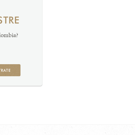
STRE
olombia?
TRATE