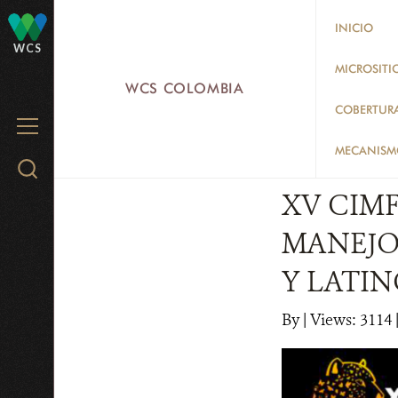
Skip
INICIO
to
WCS
main
MICROSITI
WCS COLOMBIA
content
COBERTUR
MENU
MECANISMO
Search
WCS.org
XV CIM
MANEJO
Y LATIN
By
|
Views: 3114