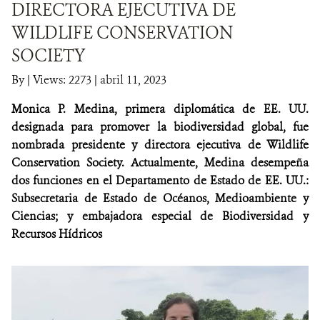
DIRECTORA EJECUTIVA DE
WILDLIFE CONSERVATION
NOTICIAS
SOCIETY
WCS VISUAL
By
|
Views: 2273
| abril 11, 2023
PUBLICACIONES
Monica P. Medina, primera diplomática de EE. UU.
designada para promover la biodiversidad global, fue
ALIADOS Y ALIANZAS
nombrada presidente y directora ejecutiva de Wildlife
Conservation Society. Actualmente, Medina desempeña
COBERTURA EN MEDIOS DE COMUNICACIÓN
dos funciones en el Departamento de Estado de EE. UU.:
INFORME ANUAL WCS
Subsecretaria de Estado de Océanos, Medioambiente y
Ciencias; y embajadora especial de Biodiversidad y
MECANISMO DE ATENCIÓN DE QUEJAS Y RECLAMOS
Recursos Hídricos
DONA