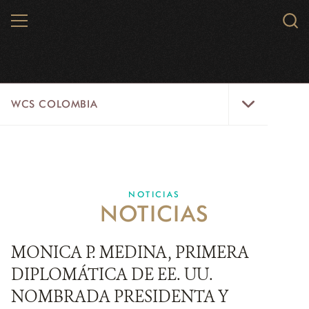
Skip
MENU
Sear
to
WCS.
main
WCS
content
WCS
WCS COLOMBIA
Colombia
Menu
INICIO
WCS COLOMBIA
NOTICIAS
NOTICIAS
EJES ESTRATÉGICOS
AQUÍ TRABAJAMOS
MONICA P. MEDINA, PRIMERA
DIPLOMÁTICA DE EE. UU.
LÍNEAS DE ACCIÓN
NOMBRADA PRESIDENTA Y
MICROSITIOS