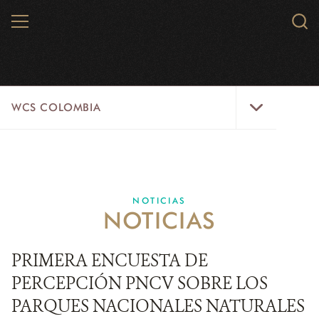
Skip
MENU
Sear
to
WCS.
main
WCS
content
WCS
WCS COLOMBIA
Colombia
Menu
INICIO
WCS COLOMBIA
NOTICIAS
NOTICIAS
EJES ESTRATÉGICOS
AQUÍ TRABAJAMOS
PRIMERA ENCUESTA DE
PERCEPCIÓN PNCV SOBRE LOS
LÍNEAS DE ACCIÓN
PARQUES NACIONALES NATURALES
MICROSITIOS