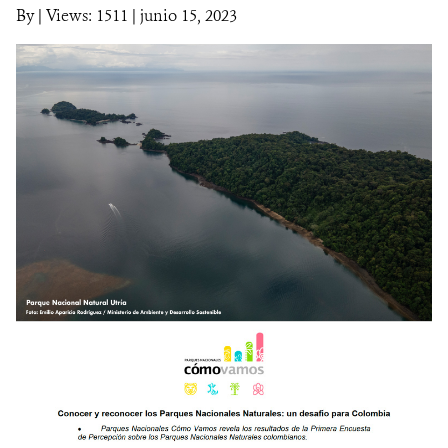
By
|
Views: 1511
| junio 15, 2023
NOTICIAS
WCS VISUAL
PUBLICACIONES
ALIADOS Y ALIANZAS
COBERTURA EN MEDIOS DE COMUNICACIÓN
INFORME ANUAL WCS
MECANISMO DE ATENCIÓN DE QUEJAS Y RECLAMOS
DONA